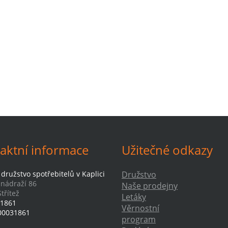
aktní informace
Užitečné odkazy
družstvo spotřebitelů v Kaplici
Družstvo
-nádraží 86
Naše prodejny
třítež
Letáky
1861
Věrnostní
00031861
program