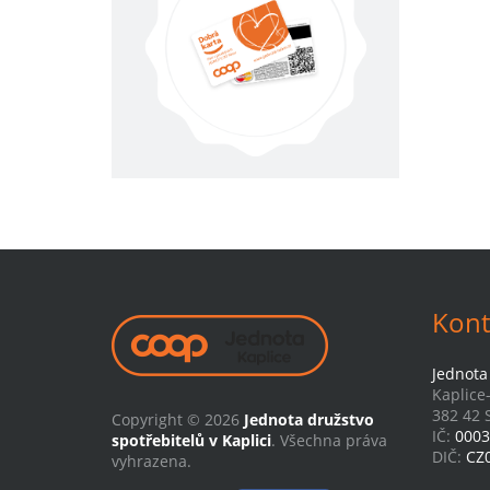
Kont
Jednota 
Kaplice
382 42 S
Copyright © 2026
Jednota družstvo
IČ:
0003
spotřebitelů v Kaplici
. Všechna práva
DIČ:
CZ
vyhrazena.