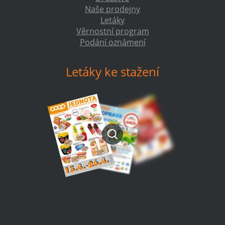
Naše prodejny
Letáky
Věrnostní program
Podání oznámení
Letáky ke stažení