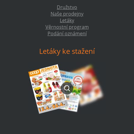
Družstvo
Naše prodejny
Letáky
Věrnostní program
Podání oznámení
Letáky ke stažení