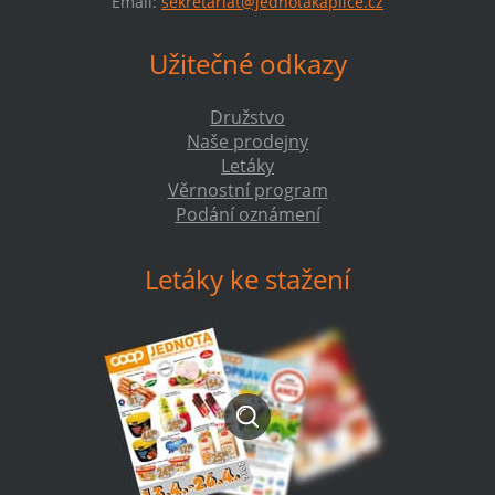
Email:
sekretariat@jednotakaplice.cz
Užitečné odkazy
Družstvo
Naše prodejny
Letáky
Věrnostní program
Podání oznámení
Letáky ke stažení