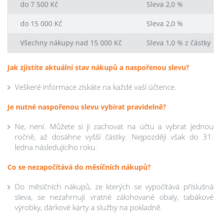
do 7 500 Kč
Sleva 2,0 %
do 15 000 Kč
Sleva 2,0 %
Všechny nákupy nad 15 000 Kč
Sleva 1,0 % z částky n
Jak zjistíte aktuální stav nákupů a naspořenou slevu?
Veškeré informace získáte na každé vaší účtence.
Je nutné naspořenou slevu vybírat pravidelně?
Ne, není. Můžete si ji zachovat na účtu a vybrat jednou
ročně, až dosáhne vyšší částky. Nejpozději však do 31.
ledna následujícího roku.
Co se nezapočítává do měsíčních nákupů?
Do měsíčních nákupů, ze kterých se vypočítává příslušná
sleva, se nezahrnují vratné zálohované obaly, tabákové
výrobky, dárkové karty a služby na pokladně.