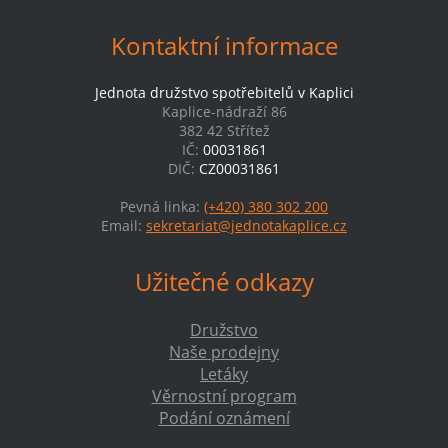
Kontaktní informace
Jednota družstvo spotřebitelů v Kaplici
Kaplice-nádraží 86
382 42 Střítež
IČ:
00031861
DIČ:
CZ00031861
Pevná linka:
(+420) 380 302 200
Email:
sekretariat@jednotakaplice.cz
Užitečné odkazy
Družstvo
Naše prodejny
Letáky
Věrnostní program
Podání oznámení