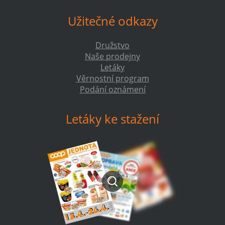
Užitečné odkazy
Družstvo
Naše prodejny
Letáky
Věrnostní program
Podání oznámení
Letáky ke stažení