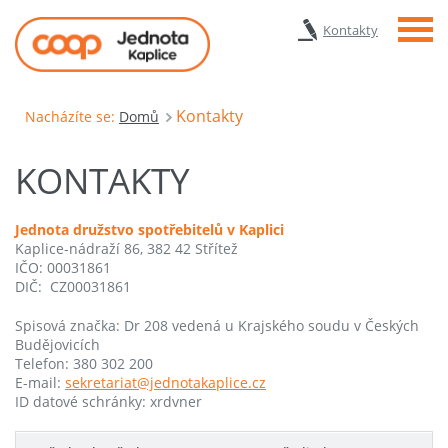
Menu
Kontakty
Kontakty
Nacházíte se:
Domů
KONTAKTY
Jednota družstvo spotřebitelů v Kaplici
Kaplice-nádraží 86, 382 42 Střítež
IČO: 00031861
DIČ: CZ00031861
Spisová značka: Dr 208 vedená u Krajského soudu v Českých
Budějovicích
Telefon: 380 302 200
E-mail:
sekretariat@jednotakaplice.cz
ID datové schránky: xrdvner