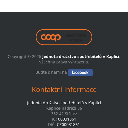
Copyright © 2026
Jednota družstvo spotřebitelů v Kaplici
.
Všechna práva vyhrazena.
Buďte s námi na
Kontaktní informace
Jednota družstvo spotřebitelů v Kaplici
Kaplice-nádraží 86
382 42 Střítež
IČ:
00031861
DIČ:
CZ00031861