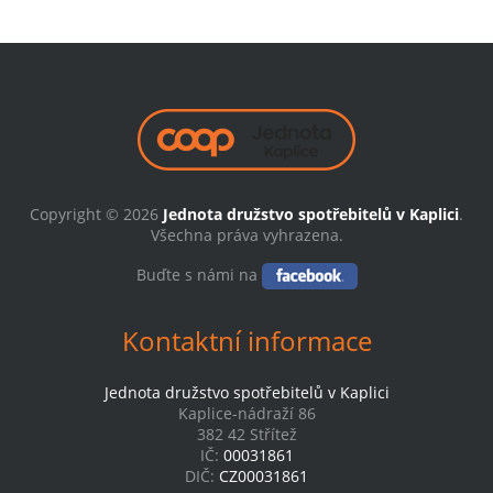
Copyright © 2026
Jednota družstvo spotřebitelů v Kaplici
.
Všechna práva vyhrazena.
Buďte s námi na
Kontaktní informace
Jednota družstvo spotřebitelů v Kaplici
Kaplice-nádraží 86
382 42 Střítež
IČ:
00031861
DIČ:
CZ00031861