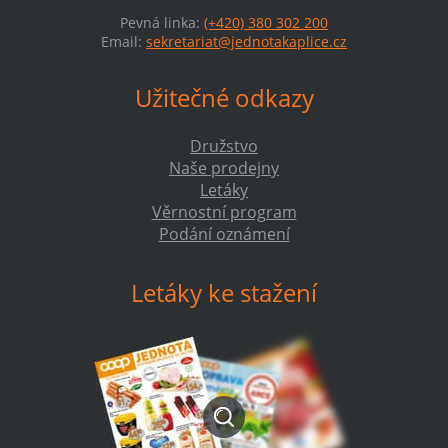
Pevná linka:
(+420) 380 302 200
Email:
sekretariat@jednotakaplice.cz
Užitečné odkazy
Družstvo
Naše prodejny
Letáky
Věrnostní program
Podání oznámení
Letáky ke stažení