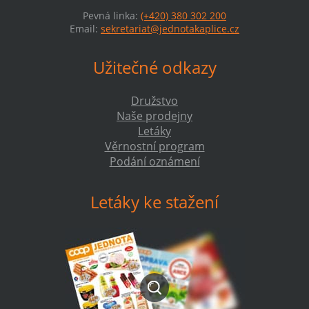
Pevná linka:
(+420) 380 302 200
Email:
sekretariat@jednotakaplice.cz
Užitečné odkazy
Družstvo
Naše prodejny
Letáky
Věrnostní program
Podání oznámení
Letáky ke stažení