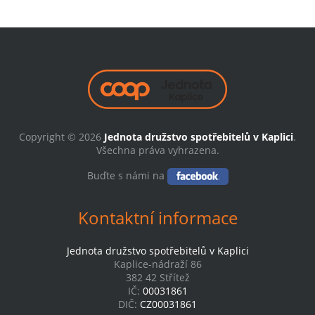
Copyright © 2026
Jednota družstvo spotřebitelů v Kaplici
.
Všechna práva vyhrazena.
Buďte s námi na
Kontaktní informace
Jednota družstvo spotřebitelů v Kaplici
Kaplice-nádraží 86
382 42 Střítež
IČ:
00031861
DIČ:
CZ00031861