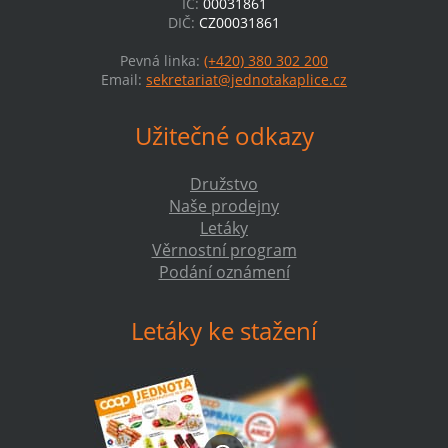
IČ:
00031861
DIČ:
CZ00031861
Pevná linka:
(+420) 380 302 200
Email:
sekretariat@jednotakaplice.cz
Užitečné odkazy
Družstvo
Naše prodejny
Letáky
Věrnostní program
Podání oznámení
Letáky ke stažení