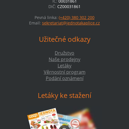
IČ:
00031861
DIČ:
CZ00031861
Pevná linka:
(+420) 380 302 200
Email:
sekretariat@jednotakaplice.cz
Užitečné odkazy
Družstvo
Naše prodejny
Letáky
Věrnostní program
Podání oznámení
Letáky ke stažení