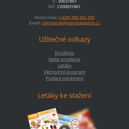
IČ:
00031861
DIČ:
CZ00031861
Pevná linka:
(+420) 380 302 200
Email:
sekretariat@jednotakaplice.cz
Užitečné odkazy
Družstvo
Naše prodejny
Letáky
Věrnostní program
Podání oznámení
Letáky ke stažení