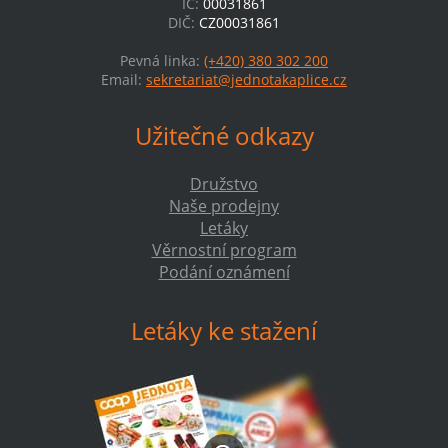
IČ:
00031861
DIČ:
CZ00031861
Pevná linka:
(+420) 380 302 200
Email:
sekretariat@jednotakaplice.cz
Užitečné odkazy
Družstvo
Naše prodejny
Letáky
Věrnostní program
Podání oznámení
Letáky ke stažení