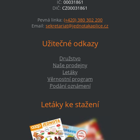
IČ:
00031861
DIČ:
CZ00031861
Pevná linka:
(+420) 380 302 200
Email:
sekretariat@jednotakaplice.cz
Užitečné odkazy
Družstvo
Naše prodejny
Letáky
Věrnostní program
Podání oznámení
Letáky ke stažení