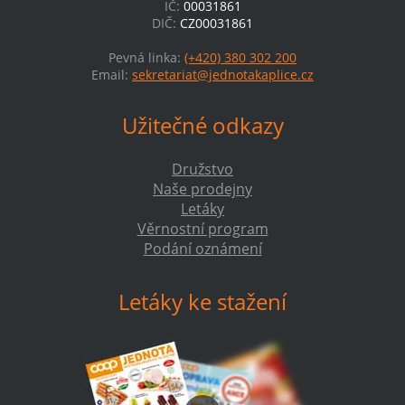
IČ:
00031861
DIČ:
CZ00031861
Pevná linka:
(+420) 380 302 200
Email:
sekretariat@jednotakaplice.cz
Užitečné odkazy
Družstvo
Naše prodejny
Letáky
Věrnostní program
Podání oznámení
Letáky ke stažení