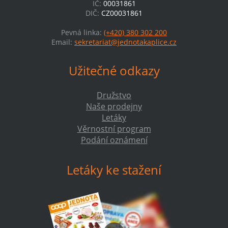
IČ:
00031861
DIČ:
CZ00031861
Pevná linka:
(+420) 380 302 200
Email:
sekretariat@jednotakaplice.cz
Užitečné odkazy
Družstvo
Naše prodejny
Letáky
Věrnostní program
Podání oznámení
Letáky ke stažení