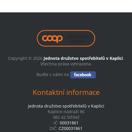
Copyright © 2026
Jednota družstvo spotřebitelů v Kaplici
.
Všechna práva vyhrazena.
Buďte s námi na
Kontaktní informace
Jednota družstvo spotřebitelů v Kaplici
Kaplice-nádraží 86
382 42 Střítež
IČ:
00031861
DIČ:
CZ00031861