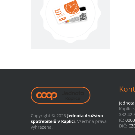
Kont
Jednota 
Kaplice
382 42 S
Copyright © 2026
Jednota družstvo
IČ:
0003
spotřebitelů v Kaplici
. Všechna práva
DIČ:
CZ
vyhrazena.