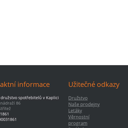
aktní informace
Užitečné odkazy
družstvo spotřebitelů v Kaplici
Družstvo
-nádraží 86
Naše prodejny
třítež
Letáky
1861
Věrnostní
00031861
program