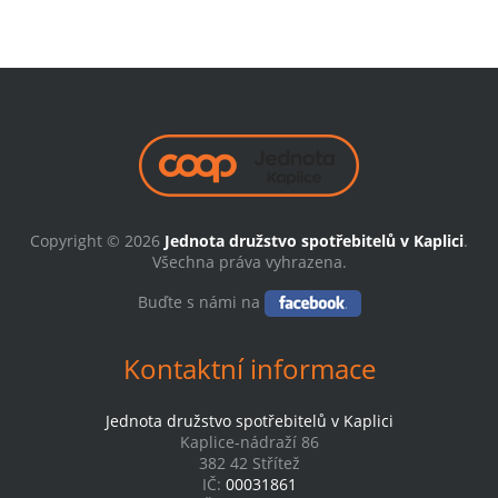
Copyright © 2026
Jednota družstvo spotřebitelů v Kaplici
.
Všechna práva vyhrazena.
Buďte s námi na
Kontaktní informace
Jednota družstvo spotřebitelů v Kaplici
Kaplice-nádraží 86
382 42 Střítež
IČ:
00031861