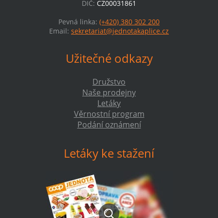
DIČ:
CZ00031861
Pevná linka:
(+420) 380 302 200
Email:
sekretariat@jednotakaplice.cz
Užitečné odkazy
Družstvo
Naše prodejny
Letáky
Věrnostní program
Podání oznámení
Letáky ke stažení