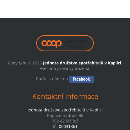
Copyright © 2026
Jednota družstvo spotřebitelů v Kaplici
.
Všechna práva vyhrazena.
Buďte s námi na
Kontaktní informace
Jednota družstvo spotřebitelů v Kaplici
Kaplice-nádraží 86
382 42 Střítež
IČ:
00031861