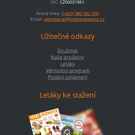
DIČ:
CZ00031861
Pevná linka:
(+420) 380 302 200
Email:
sekretariat@jednotakaplice.cz
Užitečné odkazy
Družstvo
Naše prodejny
Letáky
Věrnostní program
Podání oznámení
Letáky ke stažení