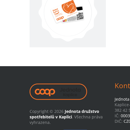
Kont
Jednota 
Kaplice
382 42 S
Copyright © 2026
Jednota družstvo
IČ:
0003
spotřebitelů v Kaplici
. Všechna práva
DIČ:
CZ
vyhrazena.