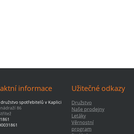
aktní informace
Užitečné odkazy
družstvo spotřebitelů v Kaplici
Družstvo
-nádraží 86
Naše prodejny
třítež
Letáky
1861
Věrnostní
00031861
program