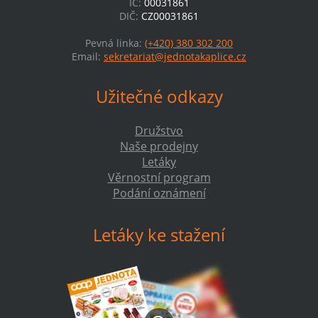
IČ:
00031861
DIČ:
CZ00031861
Pevná linka:
(+420) 380 302 200
Email:
sekretariat@jednotakaplice.cz
Užitečné odkazy
Družstvo
Naše prodejny
Letáky
Věrnostní program
Podání oznámení
Letáky ke stažení