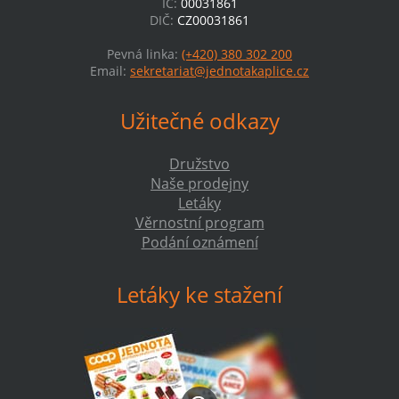
IČ:
00031861
DIČ:
CZ00031861
Pevná linka:
(+420) 380 302 200
Email:
sekretariat@jednotakaplice.cz
Užitečné odkazy
Družstvo
Naše prodejny
Letáky
Věrnostní program
Podání oznámení
Letáky ke stažení