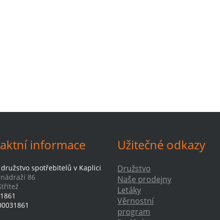
aktní informace
Užitečné odkazy
družstvo spotřebitelů v Kaplici
Družstvo
-nádraží 86
Naše prodejny
třítež
Letáky
1861
Věrnostní
00031861
program