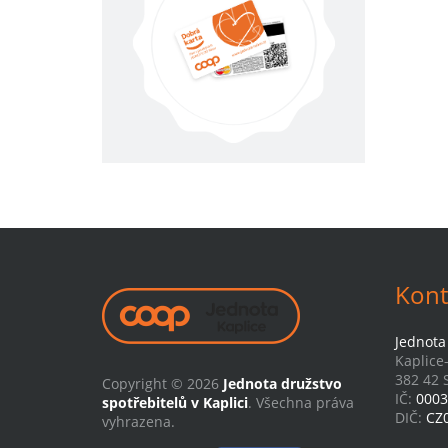
Kont
Jednota 
Kaplice
382 42 S
Copyright © 2026
Jednota družstvo
IČ:
0003
spotřebitelů v Kaplici
. Všechna práva
DIČ:
CZ
vyhrazena.