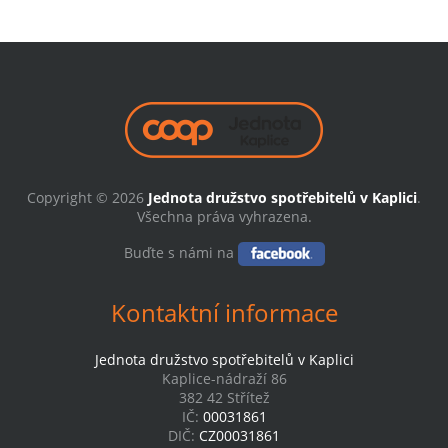
Copyright © 2026
Jednota družstvo spotřebitelů v Kaplici
.
Všechna práva vyhrazena.
Buďte s námi na
Kontaktní informace
Jednota družstvo spotřebitelů v Kaplici
Kaplice-nádraží 86
382 42 Střítež
IČ:
00031861
DIČ:
CZ00031861