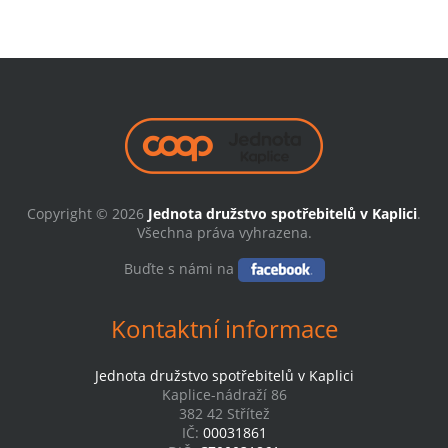
Copyright © 2026
Jednota družstvo spotřebitelů v Kaplici
.
Všechna práva vyhrazena.
Buďte s námi na
Kontaktní informace
Jednota družstvo spotřebitelů v Kaplici
Kaplice-nádraží 86
382 42 Střítež
IČ:
00031861