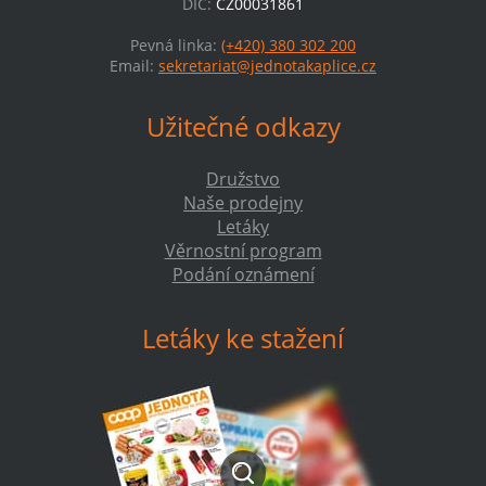
DIČ:
CZ00031861
Pevná linka:
(+420) 380 302 200
Email:
sekretariat@jednotakaplice.cz
Užitečné odkazy
Družstvo
Naše prodejny
Letáky
Věrnostní program
Podání oznámení
Letáky ke stažení