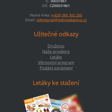
IČ:
00031861
DIČ:
CZ00031861
Pevná linka:
(+420) 380 302 200
Email:
sekretariat@jednotakaplice.cz
Užitečné odkazy
Družstvo
Naše prodejny
Letáky
Věrnostní program
Podání oznámení
Letáky ke stažení