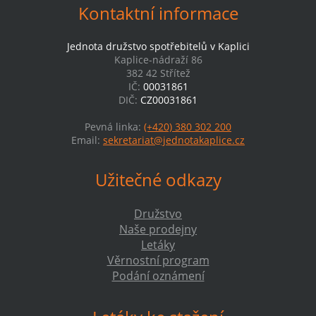
Kontaktní informace
Jednota družstvo spotřebitelů v Kaplici
Kaplice-nádraží 86
382 42 Střítež
IČ:
00031861
DIČ:
CZ00031861
Pevná linka:
(+420) 380 302 200
Email:
sekretariat@jednotakaplice.cz
Užitečné odkazy
Družstvo
Naše prodejny
Letáky
Věrnostní program
Podání oznámení