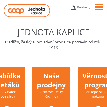
Menu
Kontakty
JEDNOTA KAPLICE
Tradiční, český a inovativní prodejce potravin od roku
1919
abídka
Naše
Věrnost
 letáků
prodejny
progr
aždý týden
v okrese Český
získejte slevu
nové slevy
Krumlov
nákupu