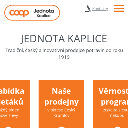
Menu
Kontakty
JEDNOTA KAPLICE
Tradiční, český a inovativní prodejce potravin od roku
1919
abídka
Naše
Věrnost
 letáků
prodejny
progr
aždý týden
v okrese Český
získejte slevu
nové slevy
Krumlov
nákupu