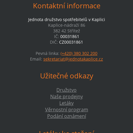
Kontaktní informace
Jednota družstvo spotřebitelů v Kaplici
Kaplice-nádraží 86
382 42 Střítež
IČ:
00031861
DIČ:
CZ00031861
Pevná linka:
(+420) 380 302 200
Email:
sekretariat@jednotakaplice.cz
Užitečné odkazy
Družstvo
Naše prodejny
Letáky
Věrnostní program
Podání oznámení