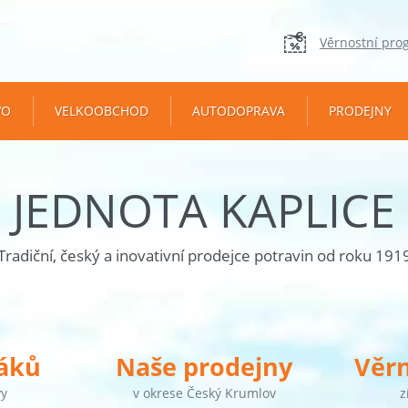
Věrnostní pro
VO
VELKOOBCHOD
AUTODOPRAVA
PRODEJNY
JEDNOTA KAPLICE
Tradiční, český a inovativní prodejce potravin od roku 191
táků
Naše prodejny
Věr
vy
v okrese Český Krumlov
z