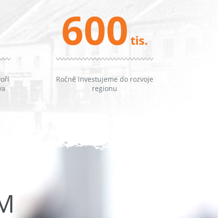
600
tis.
oří
Ročně investujeme do rozvoje
va
regionu
ŮM