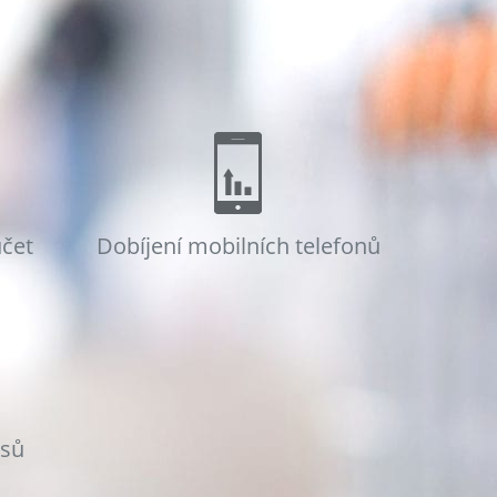
účet
Dobíjení mobilních telefonů
osů