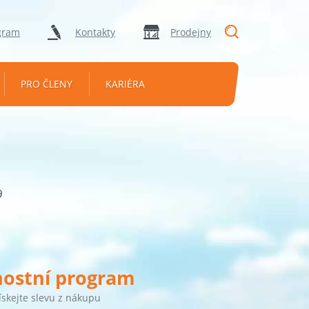
"Vyhledávání
gram
Kontakty
Prodejny
PRO ČLENY
KARIÉRA
9
nostní program
ískejte slevu z nákupu