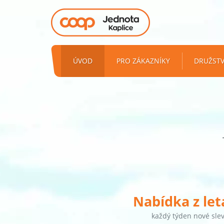
ÚVOD
PRO ZÁKAZNÍKY
DRUŽST
Nabídka z le
každý týden nové sle