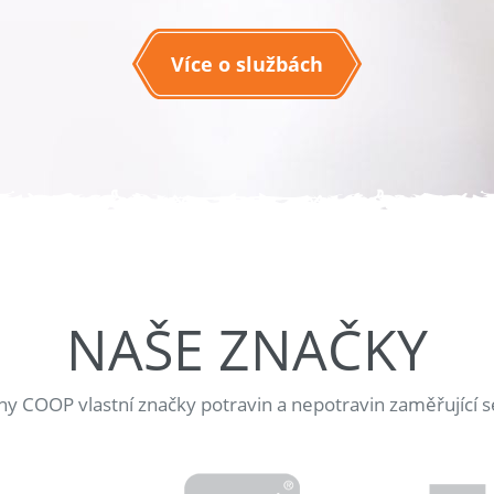
Více o službách
NAŠE ZNAČKY
jny COOP vlastní značky potravin a nepotravin zaměřující s