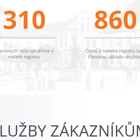
310
860
acovních míst vytváříme v
Členů z našeho regionu tv
našem regionu
členskou základu družst
LUŽBY ZÁKAZNÍK