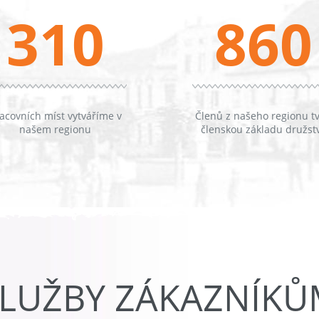
310
860
acovních míst vytváříme v
Členů z našeho regionu tv
našem regionu
členskou základu družst
LUŽBY ZÁKAZNÍK