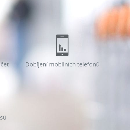
účet
Dobíjení mobilních telefonů
osů