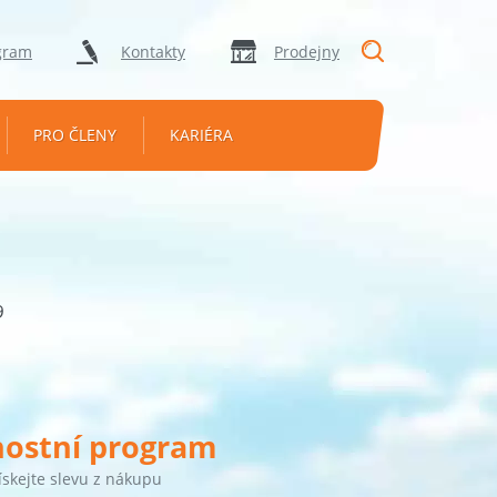
"Vyhledávání
gram
Kontakty
Prodejny
PRO ČLENY
KARIÉRA
9
nostní program
ískejte slevu z nákupu