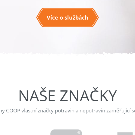
Více o službách
NAŠE ZNAČKY
jny COOP vlastní značky potravin a nepotravin zaměřující s