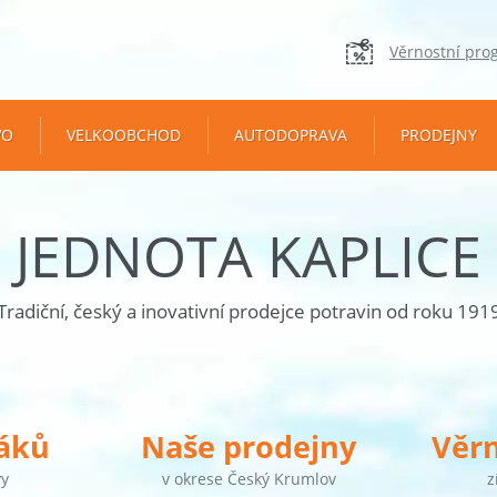
Věrnostní pro
VO
VELKOOBCHOD
AUTODOPRAVA
PRODEJNY
JEDNOTA KAPLICE
Tradiční, český a inovativní prodejce potravin od roku 191
táků
Naše prodejny
Věr
vy
v okrese Český Krumlov
z