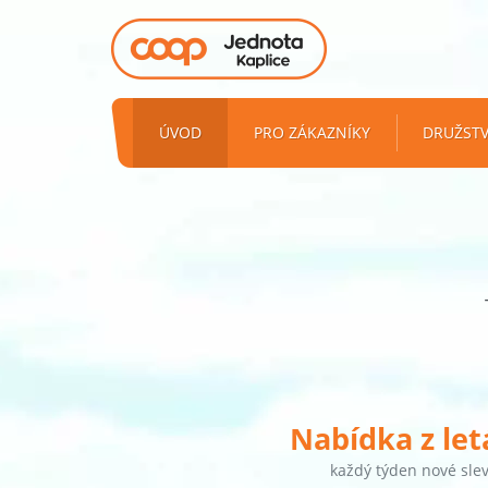
ÚVOD
PRO ZÁKAZNÍKY
DRUŽST
Nabídka z le
každý týden nové sle