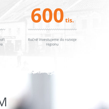
600
tis.
oří
Ročně investujeme do rozvoje
va
regionu
ŮM