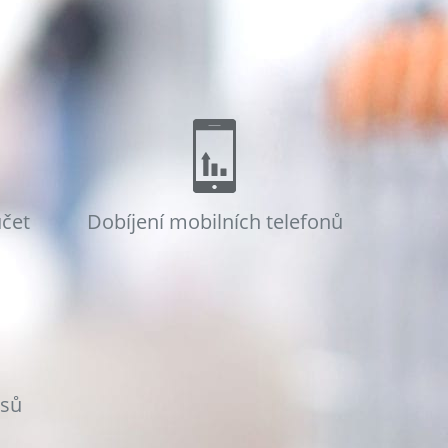
účet
Dobíjení mobilních telefonů
osů