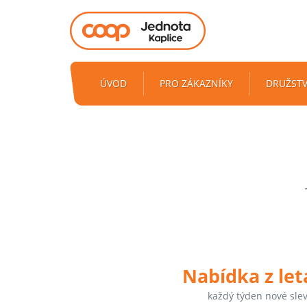
ÚVOD
PRO ZÁKAZNÍKY
DRUŽST
Nabídka z le
každý týden nové sle