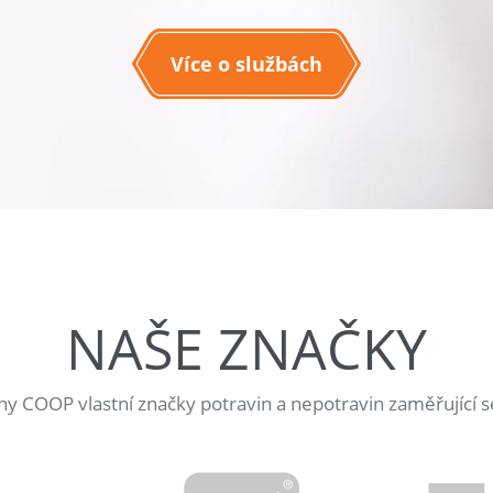
Více o službách
NAŠE ZNAČKY
jny COOP vlastní značky potravin a nepotravin zaměřující s