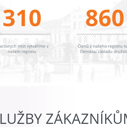
310
860
acovních míst vytváříme v
Členů z našeho regionu tv
našem regionu
členskou základu družst
LUŽBY ZÁKAZNÍK