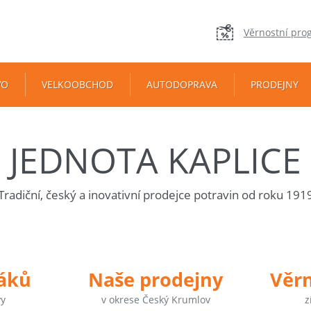
Věrnostní pro
VO
VELKOOBCHOD
AUTODOPRAVA
PRODEJNY
JEDNOTA KAPLICE
Tradiční, český a inovativní prodejce potravin od roku 191
táků
Naše prodejny
Věr
vy
v okrese Český Krumlov
z