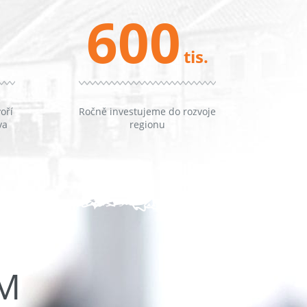
600
tis.
oří
Ročně investujeme do rozvoje
va
regionu
ŮM