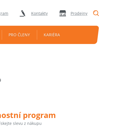
"Vyhledávání
gram
Kontakty
Prodejny
PRO ČLENY
KARIÉRA
9
nostní program
ískejte slevu z nákupu