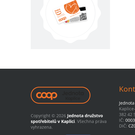
Kont
Jednota 
Kaplice
382 42 S
Copyright © 2026
Jednota družstvo
IČ:
0003
spotřebitelů v Kaplici
. Všechna práva
DIČ:
CZ
vyhrazena.