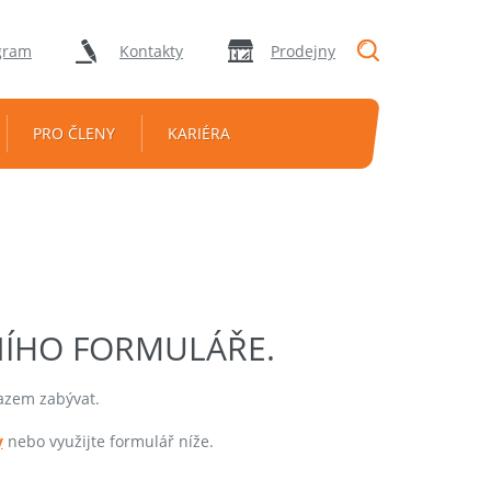
"Vyhledávání
gram
Kontakty
Prodejny
PRO ČLENY
KARIÉRA
NÍHO FORMULÁŘE.
tazem zabývat.
y
nebo využijte formulář níže.