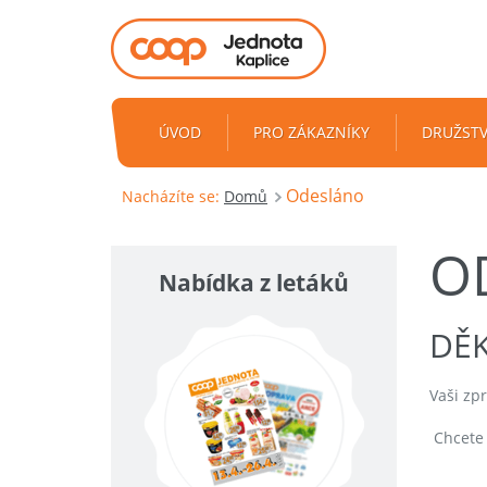
ÚVOD
PRO ZÁKAZNÍKY
DRUŽST
Odesláno
Nacházíte se:
Domů
O
Nabídka z letáků
DĚK
Vaši zp
Chcete 