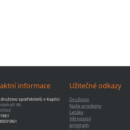
aktní informace
Užitečné odkazy
družstvo spotřebitelů v Kaplici
Družstvo
-nádraží 86
Naše prodejny
třítež
Letáky
1861
Věrnostní
00031861
program