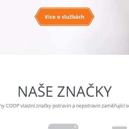
Více o službách
NAŠE ZNAČKY
jny COOP vlastní značky potravin a nepotravin zaměřující s