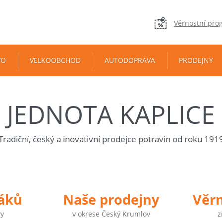
Věrnostní pro
VO
VELKOOBCHOD
AUTODOPRAVA
PRODEJNY
JEDNOTA KAPLICE
Tradiční, český a inovativní prodejce potravin od roku 191
táků
Naše prodejny
Věr
vy
v okrese Český Krumlov
z