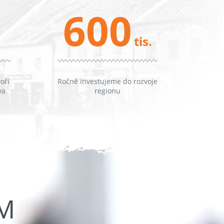
600
tis.
oří
Ročně investujeme do rozvoje
va
regionu
ŮM