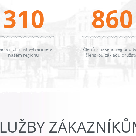
310
860
acovních míst vytváříme v
Členů z našeho regionu tv
našem regionu
členskou základu družst
LUŽBY ZÁKAZNÍK