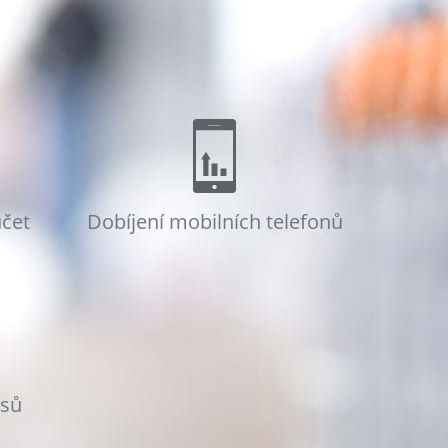
účet
Dobíjení mobilních telefonů
osů