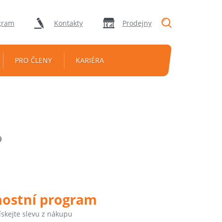
"Vyhledávání
gram
Kontakty
Prodejny
PRO ČLENY
KARIÉRA
9
nostní program
ískejte slevu z nákupu