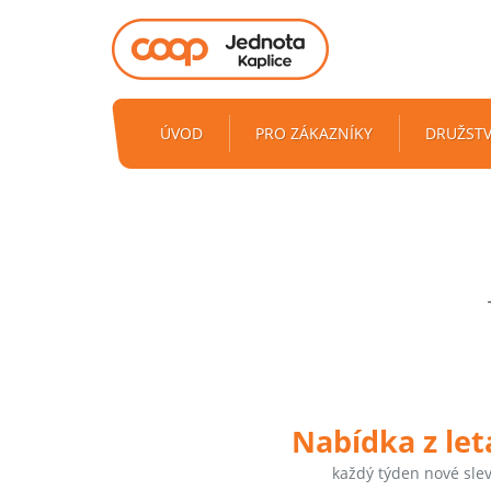
ÚVOD
PRO ZÁKAZNÍKY
DRUŽST
Nabídka z le
každý týden nové sle