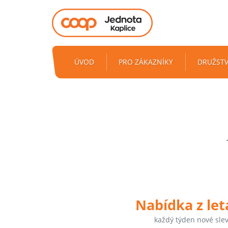
ÚVOD
PRO ZÁKAZNÍKY
DRUŽST
Nabídka z le
každý týden nové sle