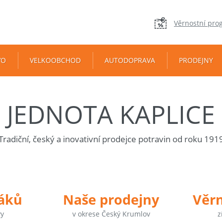
Věrnostní pro
VO
VELKOOBCHOD
AUTODOPRAVA
PRODEJNY
JEDNOTA KAPLICE
Tradiční, český a inovativní prodejce potravin od roku 191
táků
Naše prodejny
Věr
vy
v okrese Český Krumlov
z