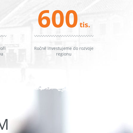
600
tis.
oří
Ročně investujeme do rozvoje
va
regionu
ŮM