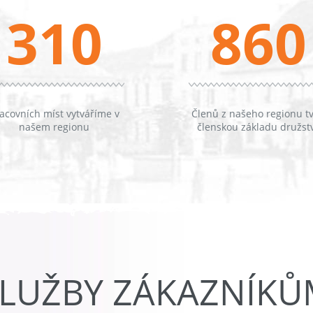
310
860
acovních míst vytváříme v
Členů z našeho regionu tv
našem regionu
členskou základu družst
LUŽBY ZÁKAZNÍK