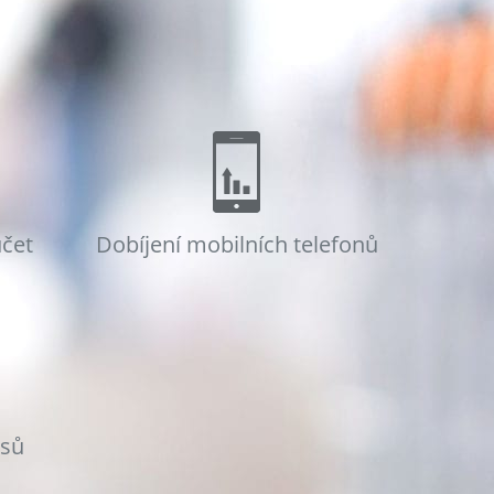
účet
Dobíjení mobilních telefonů
osů