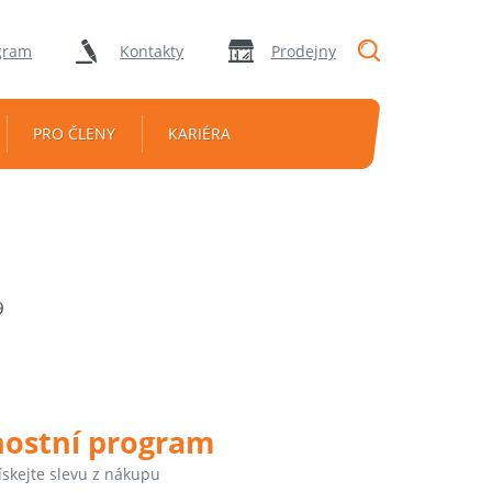
"Vyhledávání
gram
Kontakty
Prodejny
PRO ČLENY
KARIÉRA
9
nostní program
ískejte slevu z nákupu