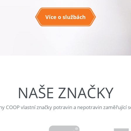
Více o službách
NAŠE ZNAČKY
jny COOP vlastní značky potravin a nepotravin zaměřující s