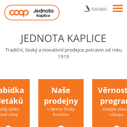
Menu
Kontakty
JEDNOTA KAPLICE
Tradiční, český a inovativní prodejce potravin od roku
1919
abídka
Naše
Věrnost
 letáků
prodejny
progr
aždý týden
v okrese Český
získejte slevu
nové slevy
Krumlov
nákupu