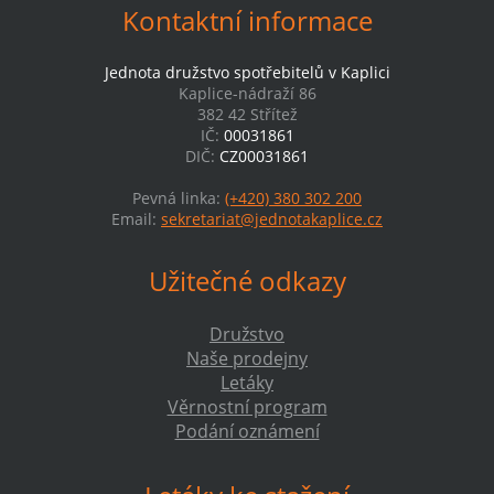
Kontaktní informace
Jednota družstvo spotřebitelů v Kaplici
Kaplice-nádraží 86
382 42 Střítež
IČ:
00031861
DIČ:
CZ00031861
Pevná linka:
(+420) 380 302 200
Email:
sekretariat@jednotakaplice.cz
Užitečné odkazy
Družstvo
Naše prodejny
Letáky
Věrnostní program
Podání oznámení