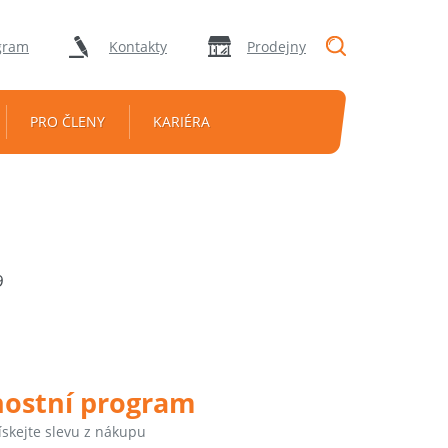
"Vyhledávání
gram
Kontakty
Prodejny
PRO ČLENY
KARIÉRA
9
nostní program
ískejte slevu z nákupu