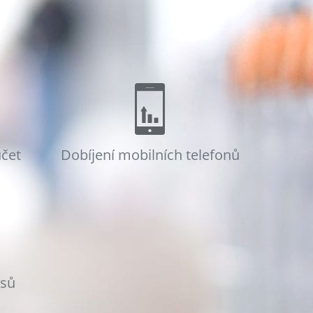
účet
Dobíjení mobilních telefonů
osů