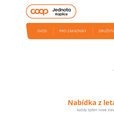
ÚVOD
PRO ZÁKAZNÍKY
DRUŽST
Nabídka z le
každý týden nové sle