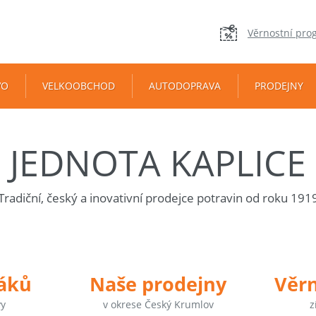
Věrnostní pro
VO
VELKOOBCHOD
AUTODOPRAVA
PRODEJNY
JEDNOTA KAPLICE
Tradiční, český a inovativní prodejce potravin od roku 191
táků
Naše prodejny
Věr
vy
v okrese Český Krumlov
z