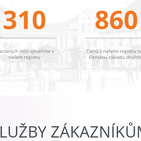
310
860
acovních míst vytváříme v
Členů z našeho regionu tv
našem regionu
členskou základu družst
LUŽBY ZÁKAZNÍK