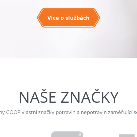
Více o službách
NAŠE ZNAČKY
jny COOP vlastní značky potravin a nepotravin zaměřující s