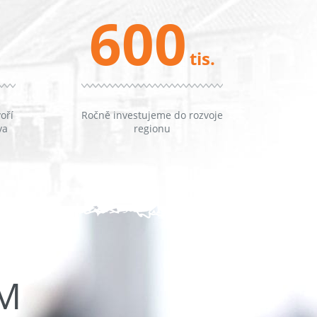
600
tis.
oří
Ročně investujeme do rozvoje
va
regionu
ŮM