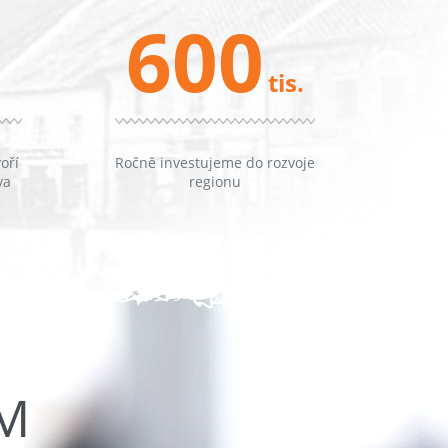
600
tis.
oří
Ročně investujeme do rozvoje
va
regionu
ŮM