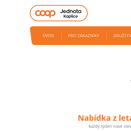
ÚVOD
PRO ZÁKAZNÍKY
DRUŽST
Nabídka z le
každý týden nové sle