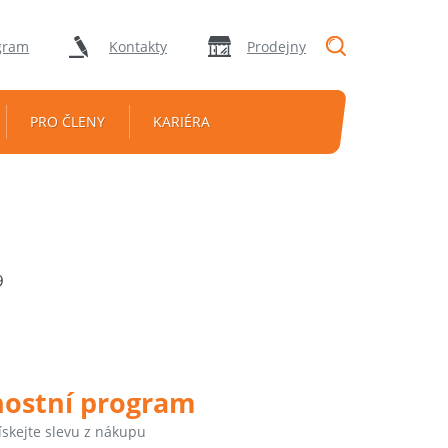
"Vyhledávání
gram
Kontakty
Prodejny
PRO ČLENY
KARIÉRA
9
nostní program
ískejte slevu z nákupu