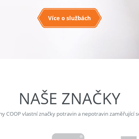
Více o službách
NAŠE ZNAČKY
jny COOP vlastní značky potravin a nepotravin zaměřující s