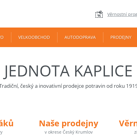
Věrnostní pro
VO
VELKOOBCHOD
AUTODOPRAVA
PRODEJNY
JEDNOTA KAPLICE
Tradiční, český a inovativní prodejce potravin od roku 191
táků
Naše prodejny
Věr
vy
v okrese Český Krumlov
z