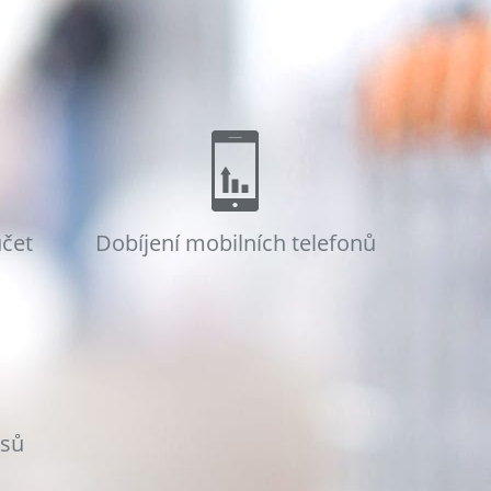
účet
Dobíjení mobilních telefonů
osů