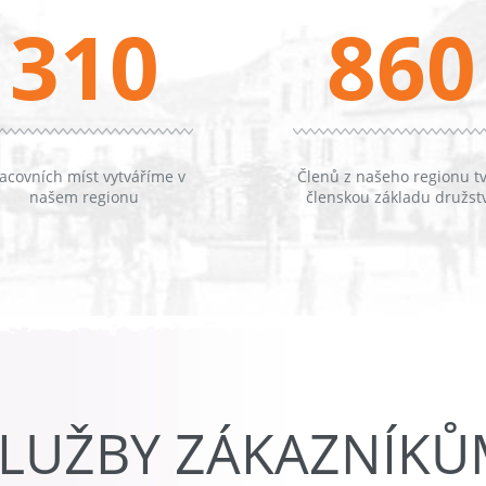
310
860
acovních míst vytváříme v
Členů z našeho regionu tv
našem regionu
členskou základu družst
LUŽBY ZÁKAZNÍK