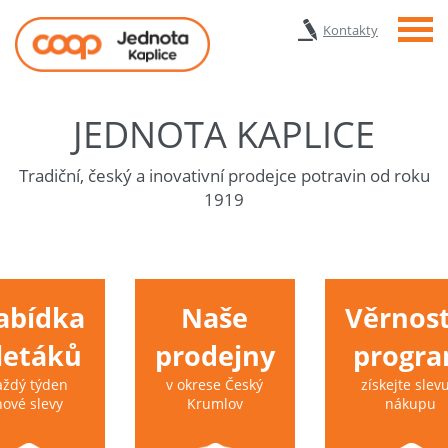
Menu
Kontakty
JEDNOTA KAPLICE
Tradiční, český a inovativní prodejce potravin od roku
1919
abídka
Naše
Věrnost
 letáků
prodejny
progr
aždý týden
v okrese Český
získejte slevu
nové slevy
Krumlov
nákupu