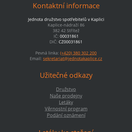
Kontaktní informace
Jednota družstvo spotřebitelů v Kaplici
Kaplice-nádraží 86
382 42 Střítež
IČ:
00031861
DIČ:
CZ00031861
Pevná linka:
(+420) 380 302 200
Email:
sekretariat@jednotakaplice.cz
Užitečné odkazy
Družstvo
Naše prodejny
Letáky
Věrnostní program
Podání oznámení