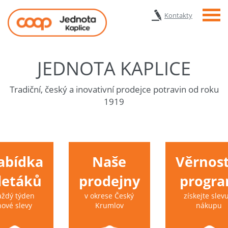
Menu
Kontakty
JEDNOTA KAPLICE
Tradiční, český a inovativní prodejce potravin od roku
1919
abídka
Naše
Věrnost
 letáků
prodejny
progr
aždý týden
v okrese Český
získejte slevu
nové slevy
Krumlov
nákupu