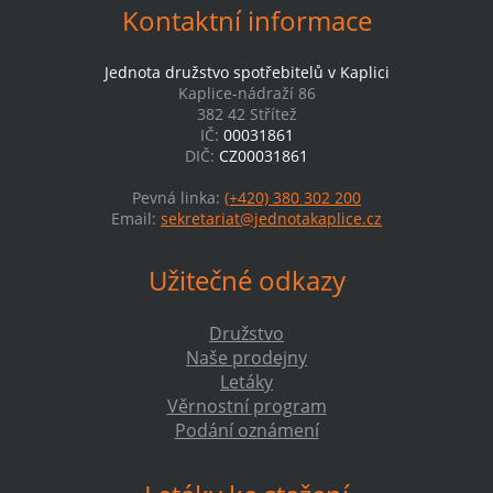
Kontaktní informace
Jednota družstvo spotřebitelů v Kaplici
Kaplice-nádraží 86
382 42 Střítež
IČ:
00031861
DIČ:
CZ00031861
Pevná linka:
(+420) 380 302 200
Email:
sekretariat@jednotakaplice.cz
Užitečné odkazy
Družstvo
Naše prodejny
Letáky
Věrnostní program
Podání oznámení