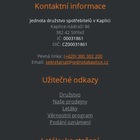
Kontaktní informace
Jednota družstvo spotřebitelů v Kaplici
Kaplice-nádraží 86
382 42 Střítež
IČ:
00031861
DIČ:
CZ00031861
Pevná linka:
(+420) 380 302 200
Email:
sekretariat@jednotakaplice.cz
Užitečné odkazy
Družstvo
Naše prodejny
Letáky
Věrnostní program
Podání oznámení