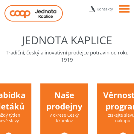
Menu
Kontakty
JEDNOTA KAPLICE
Tradiční, český a inovativní prodejce potravin od roku
1919
abídka
Naše
Věrnost
 letáků
prodejny
progr
aždý týden
v okrese Český
získejte slevu
nové slevy
Krumlov
nákupu