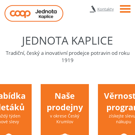
Menu
Kontakty
JEDNOTA KAPLICE
Tradiční, český a inovativní prodejce potravin od roku
1919
abídka
Naše
Věrnost
 letáků
prodejny
progr
aždý týden
v okrese Český
získejte slevu
nové slevy
Krumlov
nákupu