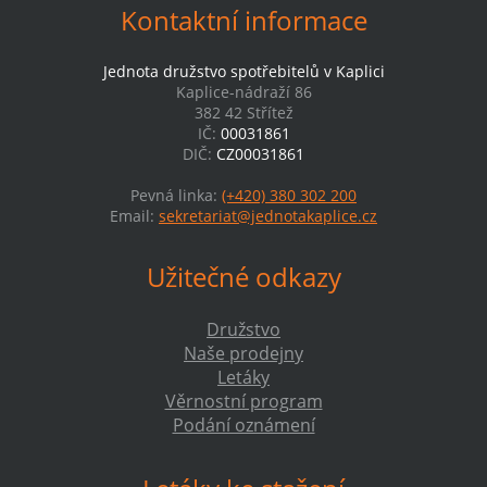
Kontaktní informace
Jednota družstvo spotřebitelů v Kaplici
Kaplice-nádraží 86
382 42 Střítež
IČ:
00031861
DIČ:
CZ00031861
Pevná linka:
(+420) 380 302 200
Email:
sekretariat@jednotakaplice.cz
Užitečné odkazy
Družstvo
Naše prodejny
Letáky
Věrnostní program
Podání oznámení