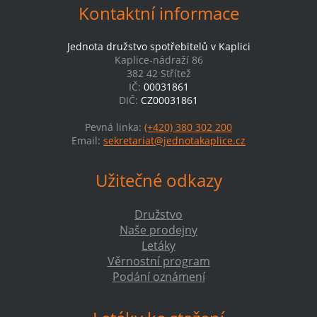
Kontaktní informace
Jednota družstvo spotřebitelů v Kaplici
Kaplice-nádraží 86
382 42 Střítež
IČ:
00031861
DIČ:
CZ00031861
Pevná linka:
(+420) 380 302 200
Email:
sekretariat@jednotakaplice.cz
Užitečné odkazy
Družstvo
Naše prodejny
Letáky
Věrnostní program
Podání oznámení