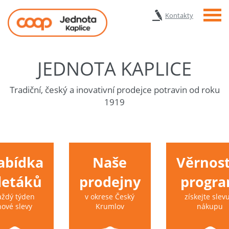
Menu
Kontakty
JEDNOTA KAPLICE
Tradiční, český a inovativní prodejce potravin od roku
1919
abídka
Naše
Věrnost
 letáků
prodejny
progr
aždý týden
v okrese Český
získejte slevu
nové slevy
Krumlov
nákupu