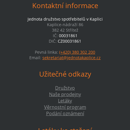
Kontaktní informace
Jednota družstvo spotřebitelů v Kaplici
Kaplice-nádraží 86
382 42 Střítež
IČ:
00031861
DIČ:
CZ00031861
Pevná linka:
(+420) 380 302 200
Email:
sekretariat@jednotakaplice.cz
Užitečné odkazy
Družstvo
Naše prodejny
Letáky
Věrnostní program
Podání oznámení