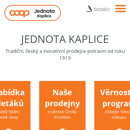
Menu
Kontakty
JEDNOTA KAPLICE
Tradiční, český a inovativní prodejce potravin od roku
1919
abídka
Naše
Věrnost
 letáků
prodejny
progr
aždý týden
v okrese Český
získejte slevu
nové slevy
Krumlov
nákupu