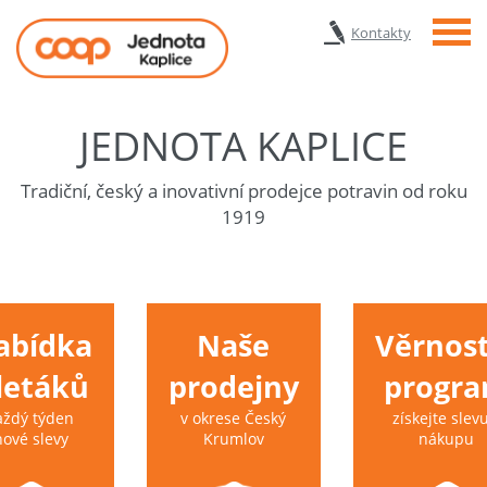
Menu
Kontakty
JEDNOTA KAPLICE
Tradiční, český a inovativní prodejce potravin od roku
1919
abídka
Naše
Věrnost
 letáků
prodejny
progr
aždý týden
v okrese Český
získejte slevu
nové slevy
Krumlov
nákupu