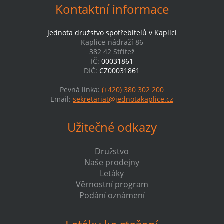
Kontaktní informace
Jednota družstvo spotřebitelů v Kaplici
Kaplice-nádraží 86
382 42 Střítež
IČ:
00031861
DIČ:
CZ00031861
Pevná linka:
(+420) 380 302 200
Email:
sekretariat@jednotakaplice.cz
Užitečné odkazy
Družstvo
Naše prodejny
Letáky
Věrnostní program
Podání oznámení