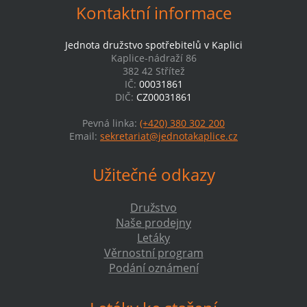
Kontaktní informace
Jednota družstvo spotřebitelů v Kaplici
Kaplice-nádraží 86
382 42 Střítež
IČ:
00031861
DIČ:
CZ00031861
Pevná linka:
(+420) 380 302 200
Email:
sekretariat@jednotakaplice.cz
Užitečné odkazy
Družstvo
Naše prodejny
Letáky
Věrnostní program
Podání oznámení