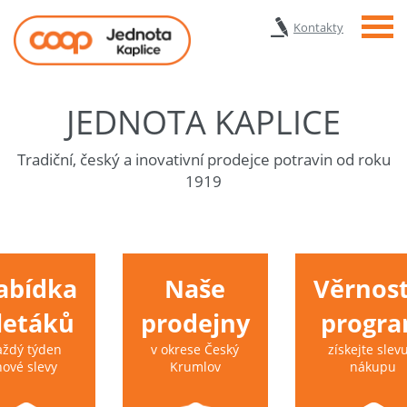
Menu
Kontakty
JEDNOTA KAPLICE
Tradiční, český a inovativní prodejce potravin od roku
1919
abídka
Naše
Věrnost
 letáků
prodejny
progr
aždý týden
v okrese Český
získejte slevu
nové slevy
Krumlov
nákupu