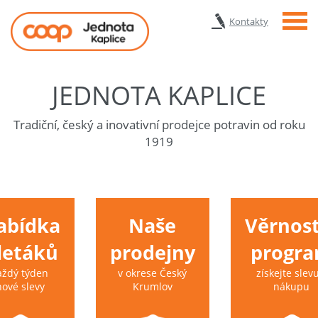
Menu
Kontakty
JEDNOTA KAPLICE
Tradiční, český a inovativní prodejce potravin od roku
1919
abídka
Naše
Věrnost
 letáků
prodejny
progr
aždý týden
v okrese Český
získejte slevu
nové slevy
Krumlov
nákupu