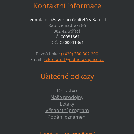
Kontaktní informace
Jednota družstvo spotřebitelů v Kaplici
Kaplice-nádraží 86
382 42 Střítež
IČ:
00031861
DIČ:
CZ00031861
Pevná linka:
(+420) 380 302 200
Email:
sekretariat@jednotakaplice.cz
Užitečné odkazy
Družstvo
Naše prodejny
Letáky
Věrnostní program
Podání oznámení