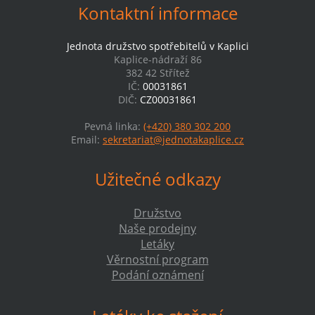
Kontaktní informace
Jednota družstvo spotřebitelů v Kaplici
Kaplice-nádraží 86
382 42 Střítež
IČ:
00031861
DIČ:
CZ00031861
Pevná linka:
(+420) 380 302 200
Email:
sekretariat@jednotakaplice.cz
Užitečné odkazy
Družstvo
Naše prodejny
Letáky
Věrnostní program
Podání oznámení