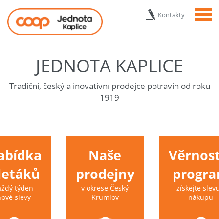
Menu
Kontakty
JEDNOTA KAPLICE
Tradiční, český a inovativní prodejce potravin od roku
1919
abídka
Naše
Věrnost
 letáků
prodejny
progr
aždý týden
v okrese Český
získejte slevu
nové slevy
Krumlov
nákupu