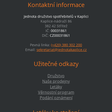
Kontaktní informace
Jednota družstvo spotřebitelů v Kaplici
Kaplice-nádraží 86
382 42 Střítež
IČ:
00031861
DIČ:
CZ00031861
Pevná linka:
(+420) 380 302 200
Email:
sekretariat@jednotakaplice.cz
Užitečné odkazy
Družstvo
Naše prodejny
Letáky
Věrnostní program
Podání oznámení