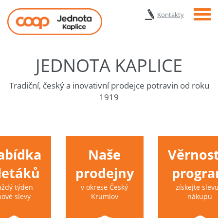
Menu
Kontakty
JEDNOTA KAPLICE
Tradiční, český a inovativní prodejce potravin od roku
1919
abídka
Naše
Věrnost
 letáků
prodejny
progr
aždý týden
v okrese Český
získejte slevu
nové slevy
Krumlov
nákupu