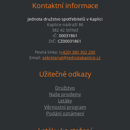
Kontaktní informace
Jednota družstvo spotřebitelů v Kaplici
Kaplice-nádraží 86
382 42 Střítež
IČ:
00031861
DIČ:
CZ00031861
Pevná linka:
(+420) 380 302 200
Email:
sekretariat@jednotakaplice.cz
Užitečné odkazy
Družstvo
Naše prodejny
Letáky
Věrnostní program
Podání oznámení