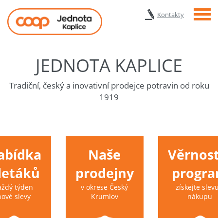
Menu
Kontakty
JEDNOTA KAPLICE
Tradiční, český a inovativní prodejce potravin od roku
1919
abídka
Naše
Věrnost
 letáků
prodejny
progr
aždý týden
v okrese Český
získejte slevu
nové slevy
Krumlov
nákupu